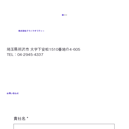
株式会社テクノクオリティー
埼玉県所沢市 大字下安松1510番地の4-605
TEL：04-2945-4337
【なぜ破裂する？】アルミ電解コンデン
サの弱点、その構造に秘密あり！
お問い合わせ
貴社名
*